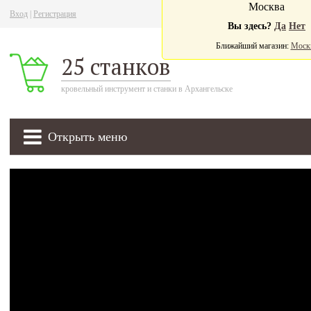
Москва
Вход
|
Регистрация
Ва
Вы здесь?
Да
Нет
Ближайший магазин:
Моск
25 станков
кровельный инструмент и станки в Архангельске
Открыть меню