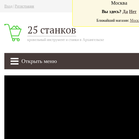
Москва
Вход
|
Регистрация
Ва
Вы здесь?
Да
Нет
Ближайший магазин:
Моск
25 станков
кровельный инструмент и станки в Архангельске
Открыть меню