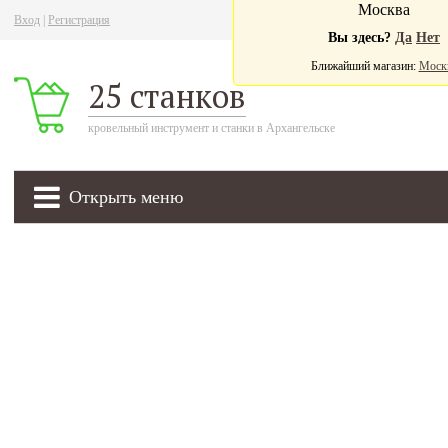
Москва
Вход
|
Регистрация
Ва
Вы здесь?
Да
Нет
Ближайший магазин:
Моск
25 станков
кровельный инструмент и станки в Архангельске
Открыть меню