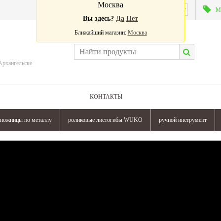
Москва
Валюта:
М
Вы здесь?
Да
Нет
Ближайший магазин:
Москва
Архангельске
КОНТАКТЫ
ножницы по металлу
роликовые листогибы WUKO
ручной инструмент