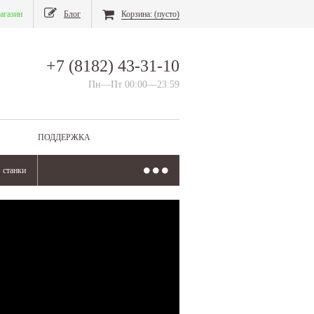
агазин
Блог
Корзина:
(пусто)
+7 (8182) 43-31-10
Пн—Пт 00:00—23:59
ПОДДЕРЖКА
станки